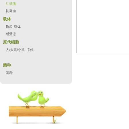
红细胞
抗凝血
载体
质粒-载体
感受态
原代细胞
人/大鼠/小鼠..原代
菌种
菌种