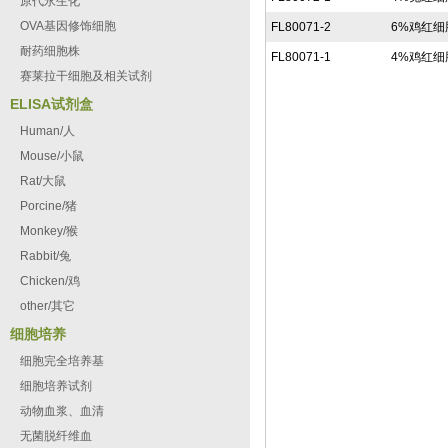
原代永生化
OVA基因修饰细胞
FL80071-2
6%鸡红细
耐药细胞株
FL80071-1
4%鸡红细
赛莱拉干细胞及相关试剂
ELISA试剂盒
Human/人
Mouse/小鼠
Rat/大鼠
Porcine/猪
Monkey/猴
Rabbit/兔
Chicken/鸡
other/其它
细胞培养
细胞完全培养基
细胞培养试剂
动物血浆、血清
无菌脱纤维血