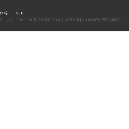
链接：
NCBI
Copyright ? 2011-2015 |上海酶研生物科技有限公司 |上海市闵行区庙泾路66号
I