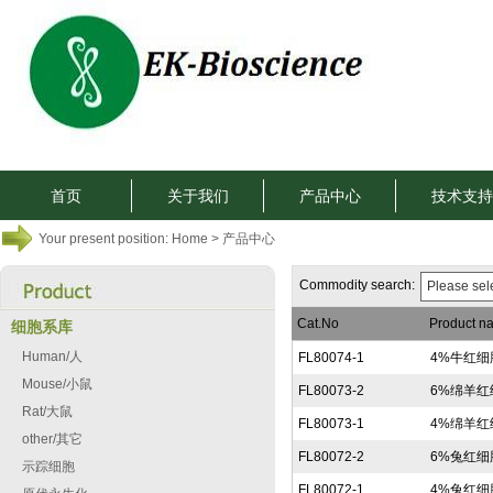
首页
关于我们
产品中心
技术支持
Your present position:
Home
> 产品中心
Commodity search:
Please sel
Cat.No
Product n
细胞系库
Human/人
FL80074-1
4%牛红细
Mouse/小鼠
FL80073-2
6%绵羊红
Rat/大鼠
FL80073-1
4%绵羊红
other/其它
FL80072-2
6%兔红细
示踪细胞
FL80072-1
4%兔红细