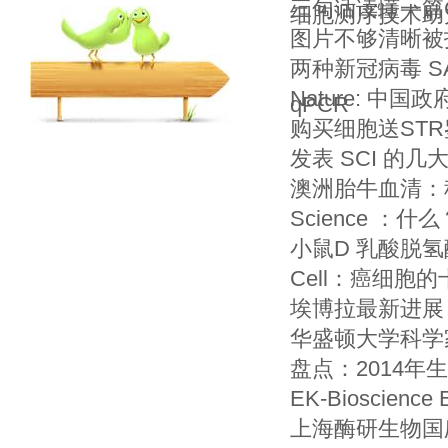
三句话读懂一篇C
细胞测序技术助
图片不够清晰被
两种新冠病毒 SA
Nature: 中
qPCR
购买细胞送ST
发表 SCI 的几
澳洲胎牛血清：
Science 
小鼠D 乳酸脱氢酶
Cell：癌细胞
埃博拉最新进展
华盛顿大学科学
盘点：2014年
EK-Bioscie
上海酶研生物国