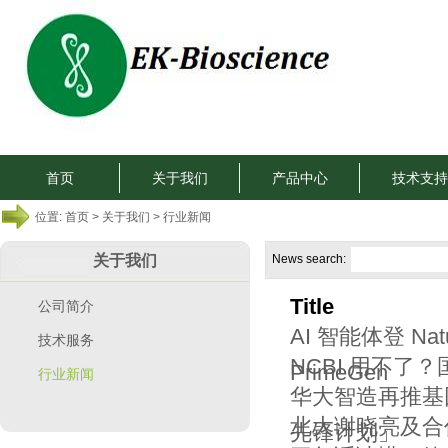
首页
关于我们
产品中心
技术支持
位置:
首页
>
关于我们
> 行业新闻
关于我们
News search:
Title
公司简介
AI 智能体登 
技术服务
NCBI 用不了
PrimeGen
行业新闻
华大智造再推基
北大谢晓亮及合作
先锋计划」